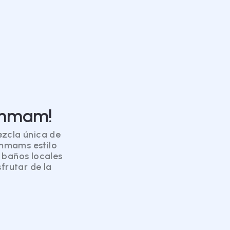
hammam!
zcla única de
hammams estilo
 baños locales
frutar de la