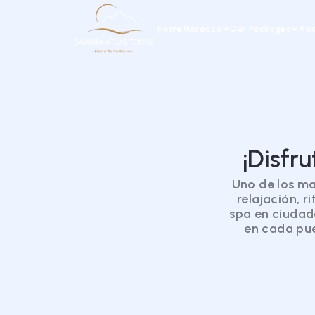
Home
Morocco
Our Packages
Abo
¡Disfr
Uno de los m
relajación, r
spa en ciudad
en cada pue